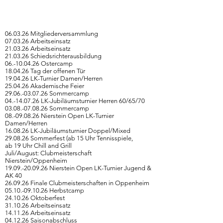
06.03.26 Mitgliederversammlung
07.03.26 Arbeitseinsatz
21.03.26 Arbeitseinsatz
21.03.26 Schiedsrichterausbildung
06.-10.04.26 Ostercamp
18.04.26 Tag der offenen Tür
19.04.26 LK-Turnier Damen/Herren
25.04.26 Akademische Feier
29.06.-03.07.26 Sommercamp
04.-14.07.26
LK-Jubiläumsturnier Herren 60/65/70
03.08.-07.08.26 Sommercamp
08.-09.08.26 Nierstein Open LK-Turnier
Damen/Herren
16.08.26 LK-Jubiläumsturnier Doppel/Mixed
29.08.26 Sommerfest (ab 15 Uhr Tennisspiele,
ab 19 Uhr Chill and Grill
Juli/August: Clubmeisterschaft
Nierstein/Oppenheim
19.09.-20.09.26
Nierstein Open LK-Turnier Jugend &
AK 40
26.09.26 Finale Clubmeisterschaften in Oppenheim
05.10.-09.10.26 Herbstcamp
24.10.26 Oktoberfest
31.10.26 Arbeitseinsatz
14.11.26 Arbeitseinsatz
04.12.26 Saisonabschluss