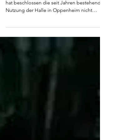
Hallo liebe Vereinsmitglieder , der Vorstand
hat beschlossen die seit Jahren bestehende
Nutzung der Halle in Oppenheim nicht
aufgeben...