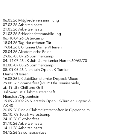
06.03.26 Mitgliederversammlung
07.03.26 Arbeitseinsatz
21.03.26 Arbeitseinsatz
21.03.26 Schiedsrichterausbildung
06.-10.04.26 Ostercamp
18.04.26 Tag der offenen Tür
19.04.26 LK-Turnier Damen/Herren
25.04.26 Akademische Feier
29.06.-03.07.26 Sommercamp
04.-14.07.26
LK-Jubiläumsturnier Herren 60/65/70
03.08.-07.08.26 Sommercamp
08.-09.08.26 Nierstein Open LK-Turnier
Damen/Herren
16.08.26 LK-Jubiläumsturnier Doppel/Mixed
29.08.26 Sommerfest (ab 15 Uhr Tennisspiele,
ab 19 Uhr Chill and Grill
Juli/August: Clubmeisterschaft
Nierstein/Oppenheim
19.09.-20.09.26
Nierstein Open LK-Turnier Jugend &
AK 40
26.09.26 Finale Clubmeisterschaften in Oppenheim
05.10.-09.10.26 Herbstcamp
24.10.26 Oktoberfest
31.10.26 Arbeitseinsatz
14.11.26 Arbeitseinsatz
04.12.26 Saisonabschluss