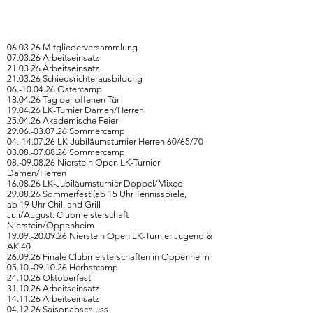
06.03.26 Mitgliederversammlung
07.03.26 Arbeitseinsatz
21.03.26 Arbeitseinsatz
21.03.26 Schiedsrichterausbildung
06.-10.04.26 Ostercamp
18.04.26 Tag der offenen Tür
19.04.26 LK-Turnier Damen/Herren
25.04.26 Akademische Feier
29.06.-03.07.26 Sommercamp
04.-14.07.26
LK-Jubiläumsturnier Herren 60/65/70
03.08.-07.08.26 Sommercamp
08.-09.08.26 Nierstein Open LK-Turnier
Damen/Herren
16.08.26 LK-Jubiläumsturnier Doppel/Mixed
29.08.26 Sommerfest (ab 15 Uhr Tennisspiele,
ab 19 Uhr Chill and Grill
Juli/August: Clubmeisterschaft
Nierstein/Oppenheim
19.09.-20.09.26
Nierstein Open LK-Turnier Jugend &
AK 40
26.09.26 Finale Clubmeisterschaften in Oppenheim
05.10.-09.10.26 Herbstcamp
24.10.26 Oktoberfest
31.10.26 Arbeitseinsatz
14.11.26 Arbeitseinsatz
04.12.26 Saisonabschluss