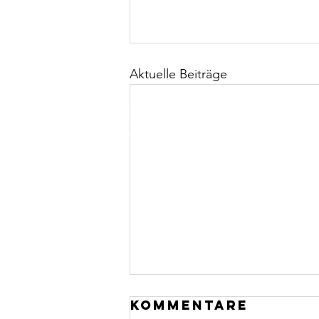
Aktuelle Beiträge
Tennisclub Rot-Weiß Nierstein e.V.
| Heugasse | 552
© 2016 Tennisclub Rot-Weiss Nierstein e.V.
Kommentare