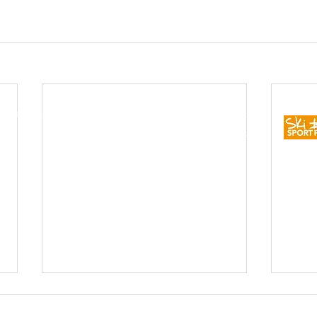
83 Nierstein | +49 171 4626128 | E-Mail:
vorstand@tennis-nierstein.de
Impressum
Datenschutz