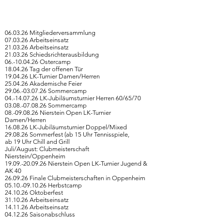
06.03.26 Mitgliederversammlung
07.03.26 Arbeitseinsatz
21.03.26 Arbeitseinsatz
21.03.26 Schiedsrichterausbildung
06.-10.04.26 Ostercamp
18.04.26 Tag der offenen Tür
19.04.26 LK-Turnier Damen/Herren
25.04.26 Akademische Feier
29.06.-03.07.26 Sommercamp
04.-14.07.26
LK-Jubiläumsturnier Herren 60/65/70
03.08.-07.08.26 Sommercamp
08.-09.08.26 Nierstein Open LK-Turnier
Damen/Herren
16.08.26 LK-Jubiläumsturnier Doppel/Mixed
29.08.26 Sommerfest (ab 15 Uhr Tennisspiele,
ab 19 Uhr Chill and Grill
Juli/August: Clubmeisterschaft
Nierstein/Oppenheim
19.09.-20.09.26
Nierstein Open LK-Turnier Jugend &
AK 40
26.09.26 Finale Clubmeisterschaften in Oppenheim
05.10.-09.10.26 Herbstcamp
24.10.26 Oktoberfest
31.10.26 Arbeitseinsatz
14.11.26 Arbeitseinsatz
04.12.26 Saisonabschluss