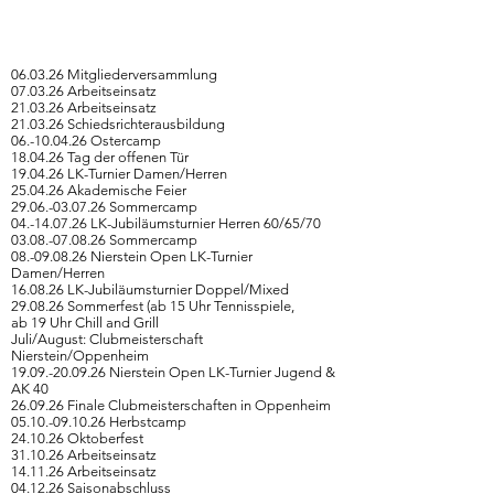
06.03.26 Mitgliederversammlung
07.03.26 Arbeitseinsatz
21.03.26 Arbeitseinsatz
21.03.26 Schiedsrichterausbildung
06.-10.04.26 Ostercamp
18.04.26 Tag der offenen Tür
19.04.26 LK-Turnier Damen/Herren
25.04.26 Akademische Feier
29.06.-03.07.26 Sommercamp
04.-14.07.26
LK-Jubiläumsturnier Herren 60/65/70
03.08.-07.08.26 Sommercamp
08.-09.08.26 Nierstein Open LK-Turnier
Damen/Herren
16.08.26 LK-Jubiläumsturnier Doppel/Mixed
29.08.26 Sommerfest (ab 15 Uhr Tennisspiele,
ab 19 Uhr Chill and Grill
Juli/August: Clubmeisterschaft
Nierstein/Oppenheim
19.09.-20.09.26
Nierstein Open LK-Turnier Jugend &
AK 40
26.09.26 Finale Clubmeisterschaften in Oppenheim
05.10.-09.10.26 Herbstcamp
24.10.26 Oktoberfest
31.10.26 Arbeitseinsatz
14.11.26 Arbeitseinsatz
04.12.26 Saisonabschluss