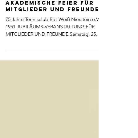
11. Feb.
Akademische Feier FÜR
MITGLIEDER UND FREUNDE
75 Jahre Tennisclub Rot-Weiß Nierstein e.V.
1951 JUBILÄUMS-VERANSTALTUNG FÜR
MITGLIEDER UND FREUNDE Samstag, 25.
April 2026 - Sirona-Saal - An der Kaiserlinde 1
- 55283 Nierstein Einlass: ab 17:30 Uhr |
Beginn: 18:30 Uhr | Ende: 01:00 Uhr Eintritt:
45,00 € (Buffet 35 €, 1 Tombola-Los,
Begrüßungs-Secco, Live Musik ) Getränke:
15,00 € für Chips (Minderverzehr wird bar
rückerstattet). Dresscode: Sportlich-elegant
Programm: > Festansprachen > In Bild &
Wort: 1951–2026 – Geschicht