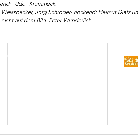
ehend: Udo Krummeck, 
n Weissbecker, Jörg Schröder- hockend: Helmut Dietz un
icht auf dem Bild: Peter Wunderlich
83 Nierstein | +49 171 4626128 | E-Mail:
vorstand@tennis-nierstein.de
Impressum
Datenschutz