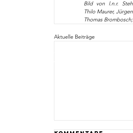
Bild von l.n.r. St
Thilo Maurer, Jürge
Thomas Brombosch; n
Aktuelle Beiträge
Tennisclub Rot-Weiß Nierstein e.V.
| Heugasse | 552
© 2016 Tennisclub Rot-Weiss Nierstein e.V.