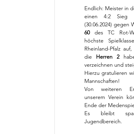
Endlich: Meister in d
einen 4:2 Sieg a
(30.06.2024) gegen W
60 
des TC Rot-We
höchste Spielklass
Rheinland-Pfalz auf,
die 
Herren 2
 habe
verzeichnen und steig
Hierzu gratulieren wi
Mannschaften! 
Von weiteren Erf
unserem Verein kön
Ende der Medenspiel
Es bleibt spa
Jugendbereich.