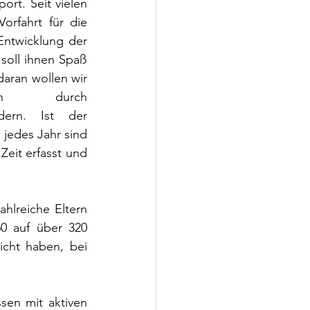
rt. Seit vielen 
orfahrt für die 
Entwicklung der 
soll ihnen Spaß 
aran wollen wir 
ion durch 
ndern. Ist der 
edes Jahr sind 
eit erfasst und 
hlreiche Eltern 
0 auf über 320 
cht haben, bei 
sen mit aktiven 