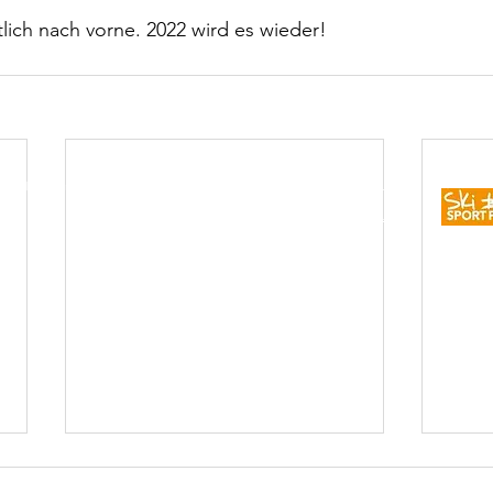
tlich nach vorne. 2022 wird es wieder!
83 Nierstein | +49 171 4626128 | E-Mail:
vorstand@tennis-nierstein.de
Impressum
Datenschutz