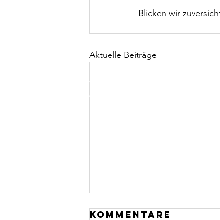
Blicken wir zuversich
Aktuelle Beiträge
Tennisclub Rot-Weiß Nierstein e.V.
| Heugasse | 552
© 2016 Tennisclub Rot-Weiss Nierstein e.V.
Kommentare