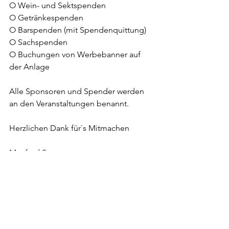
O Wein- und Sektspenden
O Getränkespenden
O Barspenden (mit Spendenquittung)
O Sachspenden
O Buchungen von Werbebanner auf 
der Anlage
Alle Sponsoren und Spender werden 
an den Veranstaltungen benannt.
Herzlichen Dank für`s Mitmachen
Manfred Sonnen
1.Vorsitzender TC RW Nierstein
Alle ansehen
Aktuelle Beiträge