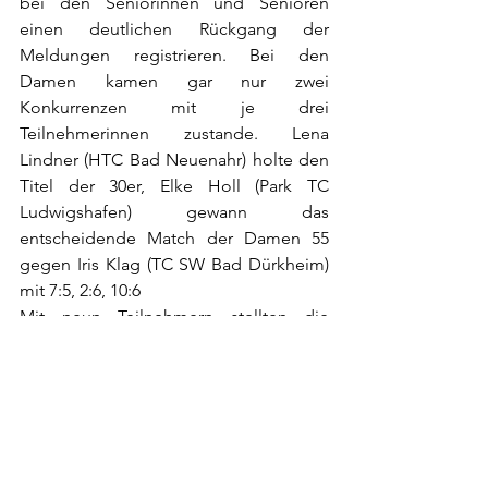
bei den Seniorinnen und Senioren 
einen deutlichen Rückgang der 
Meldungen registrieren. Bei den 
Damen kamen gar nur zwei 
Konkurrenzen mit je drei 
Teilnehmerinnen zustande. Lena 
Lindner (HTC Bad Neuenahr) holte den 
Titel der 30er, Elke Holl (Park TC 
Ludwigshafen) gewann das 
entscheidende Match der Damen 55 
gegen Iris Klag (TC SW Bad Dürkheim) 
mit 7:5, 2:6, 10:6
Mit neun Teilnehmern stellten die 
Herren 60 nach den Herren 50 (11) das 
größte Feld. Meister wurde Peter 
Schubert (TC Neupotz), der das Finale 
gegen Dirk Weitzel (TSC Mainz) mit 6:3, 
7:6 für sich entschied.
Alexander Leeser vom HTC Bad 