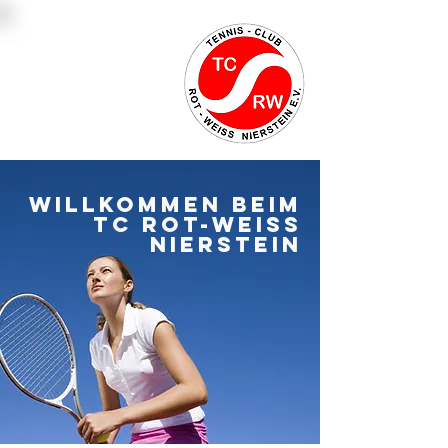
Platzbuchung
Mitglied werden
Kontakt
willkommen beim
TC Rot-weiss
nierstein